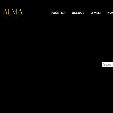
POČETNA
USLUGE
O MENI
KO